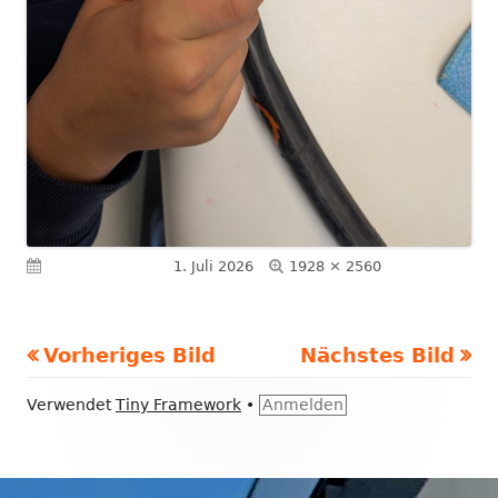
Volle
Veröffentlicht am
1. Juli 2026
1928 × 2560
Größe
Vorheriges Bild
Nächstes Bild
Footer
Verwendet
Tiny Framework
•
Anmelden
Inhalt