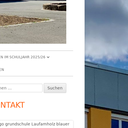
EN IM SCHULJAHR 2025/26
ER 2025
EN
 2025
en
upt-
R 2025
:
itenleiste
NTAKT
R 2025
2026