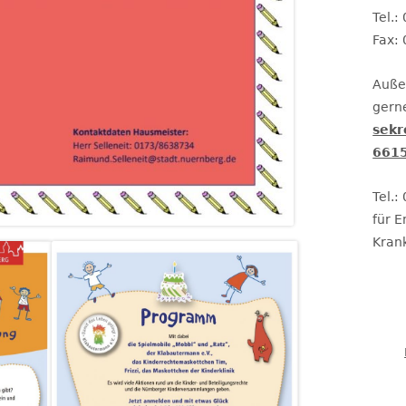
Tel.
Fax:
Auße
gerne
sekr
6615
Tel.
für 
Kran