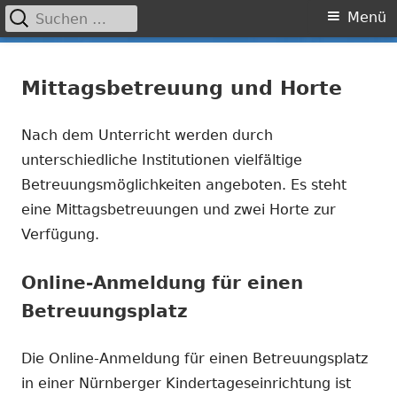
Suchen
Primäres
Menü
nach:
Menü
Springe
Grundschule Laufamholz
zum
Mittagsbetreuung und Horte
Inhalt
Nach dem Unterricht werden durch
unterschiedliche Institutionen vielfältige
Betreuungsmöglichkeiten angeboten. Es steht
eine Mittagsbetreuungen und zwei Horte zur
Verfügung.
Online-Anmeldung für einen
Betreuungsplatz
Die Online-Anmeldung für einen Betreuungsplatz
in einer Nürnberger Kindertageseinrichtung ist