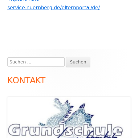
service.nuernberg.de/elternportal/de/
Suchen
Haupt-
nach:
Seitenleiste
KONTAKT