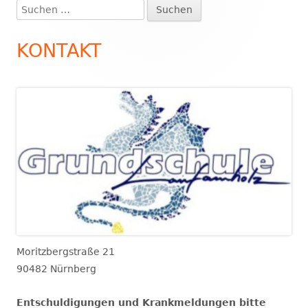
Suchen
Haupt-
nach:
Seitenleiste
KONTAKT
Moritzbergstraße 21
90482 Nürnberg
Entschuldigungen und Krankmeldungen bitte