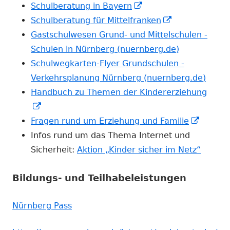
neuem
öffnen
In
Fenster
Schulberatung in Bayern
Fenster
neuem
In
öffnen
Schulberatung für Mittelfranken
öffnen
Fenster
neuem
Gastschulwesen Grund- und Mittelschulen -
öffnen
Fenster
Schulen in Nürnberg (nuernberg.de)
öffnen
Schulwegkarten-Flyer Grundschulen -
Verkehrsplanung Nürnberg (nuernberg.de)
Handbuch zu Themen der Kindererziehung
In
neuem
In
Fragen rund um Erziehung und Familie
Fenster
neuem
Infos rund um das Thema Internet und
öffnen
Fenster
Sicherheit:
Aktion „Kinder sicher im Netz“
öffnen
Bildungs- und Teilhabeleistungen
Nürnberg Pass