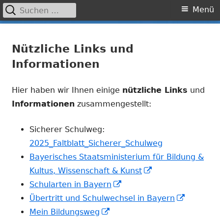
Suchen
Primäres
Menü
nach:
Menü
Springe
Grundschule Laufamholz
zum
Nützliche Links und
Inhalt
Informationen
Hier haben wir Ihnen einige
nützliche Links
und
Informationen
zusammengestellt:
Sicherer Schulweg:
2025_Faltblatt_Sicherer_Schulweg
Bayerisches Staatsministerium für Bildung &
In
Kultus, Wissenschaft & Kunst
In
neuem
Schularten in Bayern
neuem
Fenster
In
Übertritt und Schulwechsel in Bayern
In
Fenster
öffnen
neuem
Mein Bildungsweg