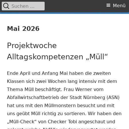
Suchen
Primäres
Menü
nach:
Menü
Springe
Grundschule Laufamholz
zum
Mai 2026
Inhalt
Projektwoche
Alltagskompetenzen „Müll“
Ende April und Anfang Mai haben die zweiten
Klassen sich zwei Wochen lang intensiv mit dem
Thema Müll beschäftigt. Frau Werner vom
Abfallwirtschaftbetrieb der Stadt Nürnberg (ASN)
hat uns mit den Müllmonstern besucht und mit
uns geübt Müll richtig zu sortieren. Wir haben den
„Müll-Check“ von Checker Tobi angeschaut und