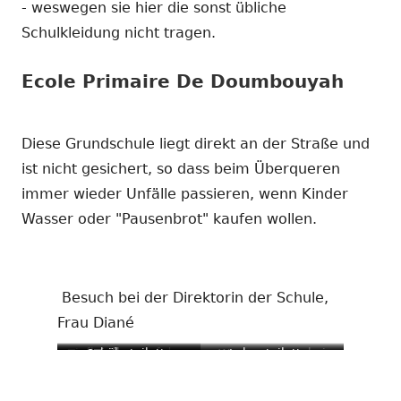
- weswegen sie hier die sonst übliche
Schulkleidung nicht tragen.
Ecole Primaire De Doumbouyah
Diese Grundschule liegt direkt an der Straße und
ist nicht gesichert, so dass beim Überqueren
immer wieder Unfälle passieren, wenn Kinder
Wasser oder "Pausenbrot" kaufen wollen.
Besuch bei der Direktorin der Schule,
Frau Diané
Tiefbrunnen auf dem
Schülertoilette
Tiefbrunnen
Wasserauslass bei
Lehrertoiletten
Schulgelände
den Toiletten