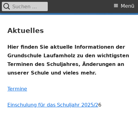
Suchen
Primäres
Menü
nach:
Menü
Springe
Grundschule Laufamholz
zum
Aktuelles
Inhalt
Hier finden Sie aktuelle Informationen der
Grundschule Laufamholz zu den wichtigsten
Terminen des Schuljahres, Änderungen an
unserer Schule und vieles mehr.
Termine
Einschulung für das Schuljahr 2025/2
6