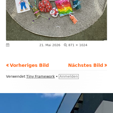
Volle
Veröffentlicht am
21. Mai 2026
871 × 1024
Größe
Vorheriges Bild
Nächstes Bild
Footer
Verwendet
Tiny Framework
•
Anmelden
Inhalt