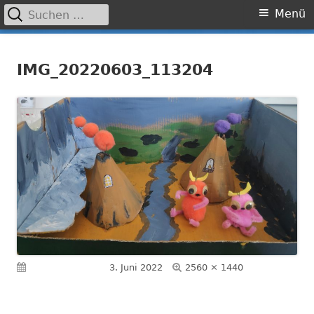
Suchen
Primäres
Menü
nach:
Menü
Springe
Grundschule Laufamholz
zum
IMG_20220603_113204
Inhalt
Volle
Veröffentlicht am
3. Juni 2022
2560 × 1440
Größe