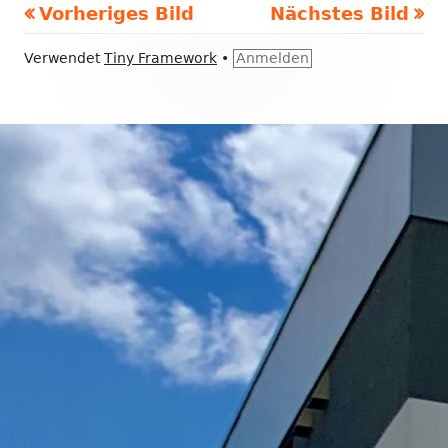
Vorheriges Bild
Nächstes Bild
Footer
Verwendet
Tiny Framework
•
Anmelden
Inhalt