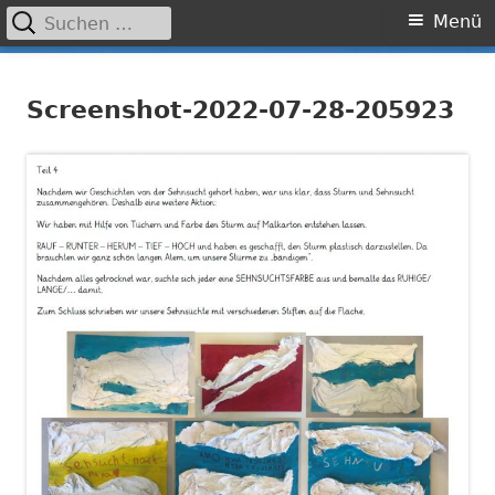
Suchen
Primäres
Menü
nach:
Menü
Springe
Grundschule Laufamholz
zum
Screenshot-2022-07-28-205923
Inhalt