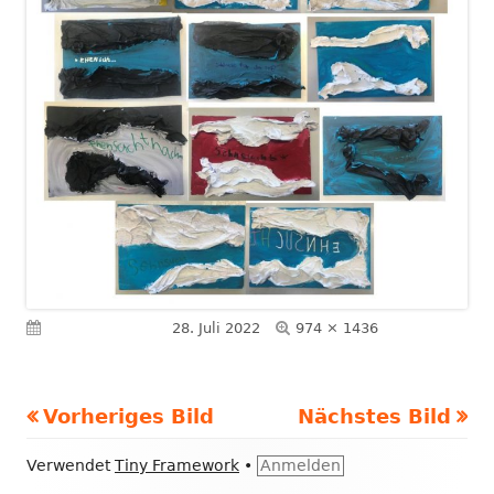
Volle
Veröffentlicht am
28. Juli 2022
974 × 1436
Größe
Vorheriges Bild
Nächstes Bild
Footer
Verwendet
Tiny Framework
•
Anmelden