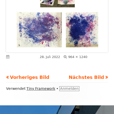
Volle
Veröffentlicht am
28. Juli 2022
964 × 1240
Größe
Vorheriges Bild
Nächstes Bild
Footer
Verwendet
Tiny Framework
•
Anmelden
Inhalt