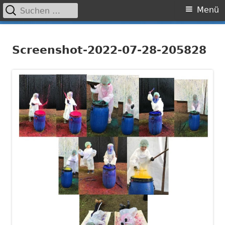
Suchen
Primäres
Menü
nach:
Menü
Springe
Grundschule Laufamholz
zum
Screenshot-2022-07-28-205828
Inhalt