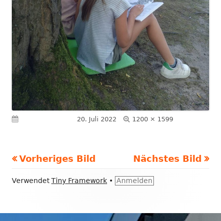
Volle
Veröffentlicht am
20. Juli 2022
1200 × 1599
Größe
Vorheriges Bild
Nächstes Bild
Footer
Verwendet
Tiny Framework
•
Anmelden
Inhalt