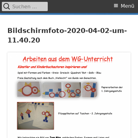
Suchen
Primäres
Menü
nach:
Menü
Springe
Grundschule Laufamholz
zum
Bildschirmfoto-2020-04-02-um-
Inhalt
11.40.20