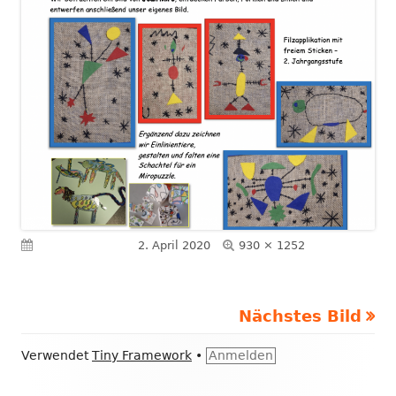
Volle
Veröffentlicht am
2. April 2020
930 × 1252
Größe
Nächstes Bild
Footer
Verwendet
Tiny Framework
•
Anmelden
Inhalt