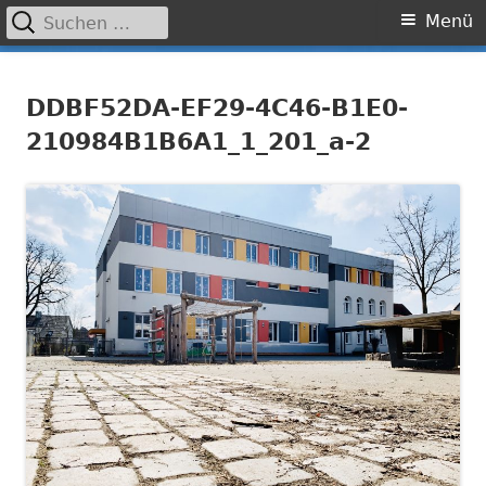
Suchen
Primäres
Menü
nach:
Menü
Springe
Grundschule Laufamholz
zum
DDBF52DA-EF29-4C46-B1E0-
Inhalt
210984B1B6A1_1_201_a-2