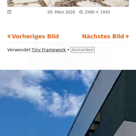
Volle
Veröffentlicht am
20. März 2020
2560 × 1920
Größe
Vorheriges Bild
Nächstes Bild
Footer
Verwendet
Tiny Framework
•
Anmelden
Inhalt