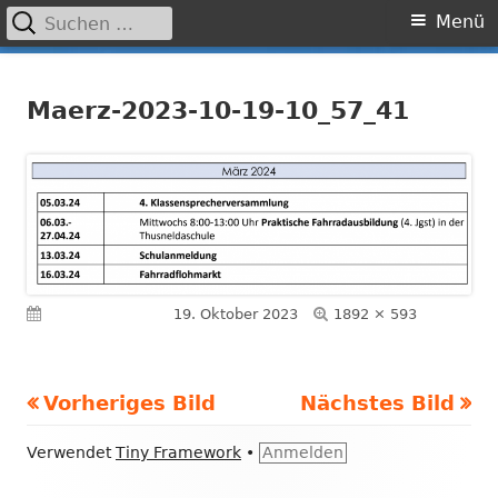
Suchen
Primäres
Menü
nach:
Menü
Springe
Grundschule Laufamholz
zum
Maerz-2023-10-19-10_57_41
Inhalt
Volle
Veröffentlicht am
19. Oktober 2023
1892 × 593
Größe
Vorheriges Bild
Nächstes Bild
Footer
Verwendet
Tiny Framework
•
Anmelden
Inhalt