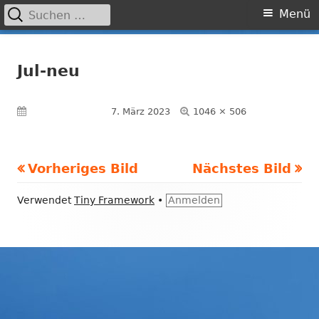
Suchen
Primäres
Menü
nach:
Menü
Springe
Grundschule Laufamholz
zum
Jul-neu
Inhalt
Volle
Veröffentlicht am
7. März 2023
1046 × 506
Größe
Vorheriges Bild
Nächstes Bild
Footer
Verwendet
Tiny Framework
•
Anmelden
Inhalt