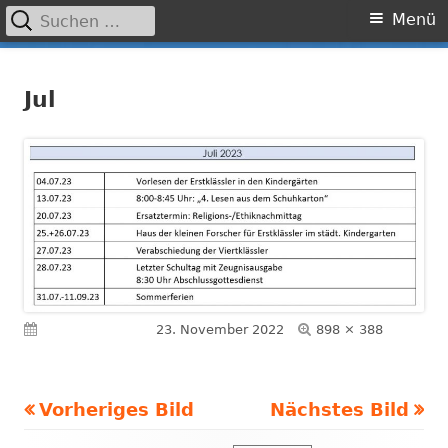
Suchen
Primäres
Menü
nach:
Menü
Springe
Grundschule Laufamholz
zum
Jul
Inhalt
Volle
Veröffentlicht am
23. November 2022
898 × 388
Größe
Vorheriges Bild
Nächstes Bild
Footer