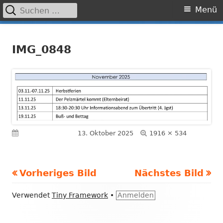
Suchen
Primäres
Menü
nach:
Menü
Springe
Grundschule Laufamholz
zum
IMG_0848
Inhalt
Volle
Veröffentlicht am
13. Oktober 2025
1916 × 534
Größe
Vorheriges Bild
Nächstes Bild
Footer
Verwendet
Tiny Framework
•
Anmelden
Inhalt