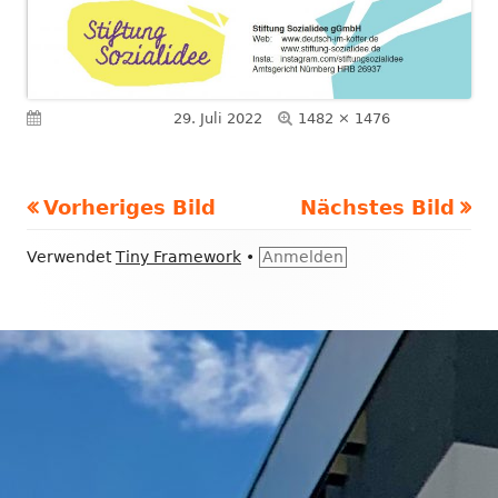
Volle
Veröffentlicht am
29. Juli 2022
1482 × 1476
Größe
Vorheriges Bild
Nächstes Bild
Footer
Verwendet
Tiny Framework
•
Anmelden
Inhalt