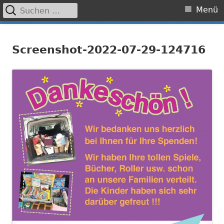
Suchen
Primäres
Menü
nach:
Menü
Springe
Grundschule Laufamholz
zum
Screenshot-2022-07-29-124716
Inhalt