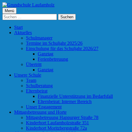
Springe
zum
Primäres
Menü
Grundschule Laufamholz
Inhalt
Suchen
Menü
nach:
Start
Aktuelles
Schulmanager
Termine im Schuljahr 2025/26
Einschulung für das Schuljahr 2026/27
Ganztag
Ferienbetreuung
Übertritt
Ganztag
Unsere Schule
Team
Schulberatung
Elternbeirat
Finanzielle Unterstützung im Bedarfsfall
Elternbeirat: Interner Bereich
Unser Engagement
Mittagsbetreuung und Horte
Mittagsbetreuung Happurger Straße 78
Kinderhort Laufamholzstraße 351
Kinderhort Moritzbergstraße 72a