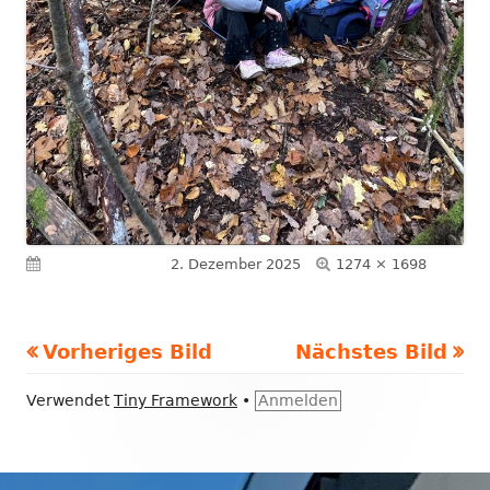
Volle
Veröffentlicht am
2. Dezember 2025
1274 × 1698
Größe
Vorheriges Bild
Nächstes Bild
Footer
Verwendet
Tiny Framework
•
Anmelden
Inhalt