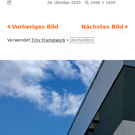
Volle
Veröffentlicht am
28. Oktober 2025
2560 × 1920
Größe
Vorheriges Bild
Nächstes Bild
Footer
Verwendet
Tiny Framework
•
Anmelden
Inhalt