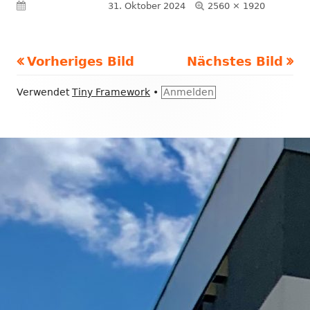
Volle
Veröffentlicht am
31. Oktober 2024
2560 × 1920
Größe
Vorheriges Bild
Nächstes Bild
Footer
Verwendet
Tiny Framework
•
Anmelden
Inhalt