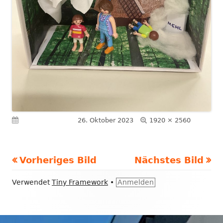
Volle
Veröffentlicht am
26. Oktober 2023
1920 × 2560
Größe
Vorheriges Bild
Nächstes Bild
Footer
Verwendet
Tiny Framework
•
Anmelden
Inhalt