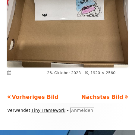
Volle
Veröffentlicht am
26. Oktober 2023
1920 × 2560
Größe
Vorheriges Bild
Nächstes Bild
Footer
Verwendet
Tiny Framework
•
Anmelden
Inhalt