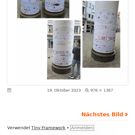
Volle
Veröffentlicht am
19. Oktober 2023
976 × 1367
Größe
Nächstes Bild
Footer
Verwendet
Tiny Framework
•
Anmelden