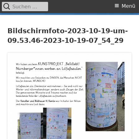
Suchen
Primäres
Menü
nach:
Menü
Springe
Grundschule Laufamholz
zum
Bildschirmfoto-2023-10-19-um-
Inhalt
09.53.46-2023-10-19-07_54_29