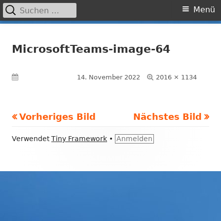
Suchen
Primäres
Menü
nach:
Menü
Springe
Grundschule Laufamholz
zum
MicrosoftTeams-image-64
Inhalt
Volle
Veröffentlicht am
14. November 2022
2016 × 1134
Größe
Vorheriges Bild
Nächstes Bild
Footer
Verwendet
Tiny Framework
•
Anmelden
Inhalt