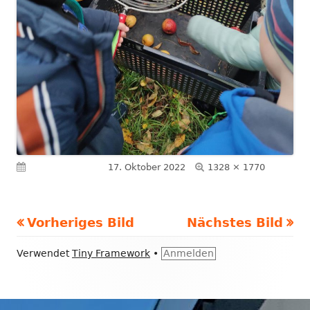
Volle
Veröffentlicht am
17. Oktober 2022
1328 × 1770
Größe
Vorheriges Bild
Nächstes Bild
Footer
Verwendet
Tiny Framework
•
Anmelden
Inhalt