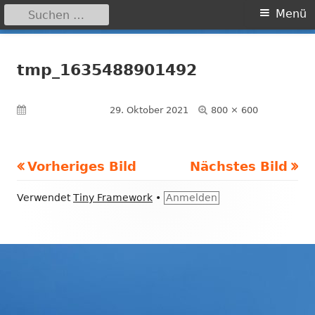
Suchen
Primäres
Menü
nach:
Menü
Springe
Grundschule Laufamholz
zum
tmp_1635488901492
Inhalt
Volle
Veröffentlicht am
29. Oktober 2021
800 × 600
Größe
Vorheriges Bild
Nächstes Bild
Footer
Verwendet
Tiny Framework
•
Anmelden
Inhalt