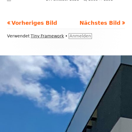
Größe
Vorheriges Bild
Nächstes Bild
Footer
Verwendet
Tiny Framework
•
Anmelden
Inhalt