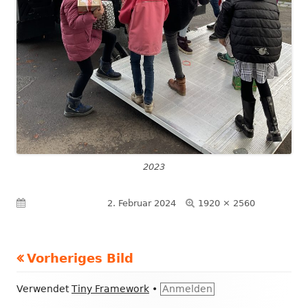
2023
Volle
Veröffentlicht am
2. Februar 2024
1920 × 2560
Größe
Vorheriges Bild
Footer
Verwendet
Tiny Framework
•
Anmelden
Inhalt