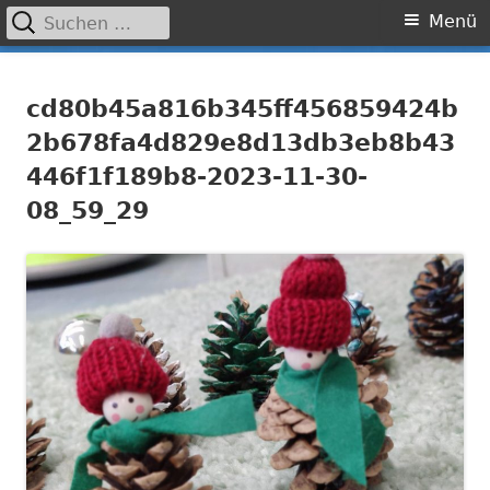
Suchen
Primäres
Menü
nach:
Menü
Springe
Grundschule Laufamholz
zum
cd80b45a816b345ff456859424b
Inhalt
2b678fa4d829e8d13db3eb8b43
446f1f189b8-2023-11-30-
08_59_29