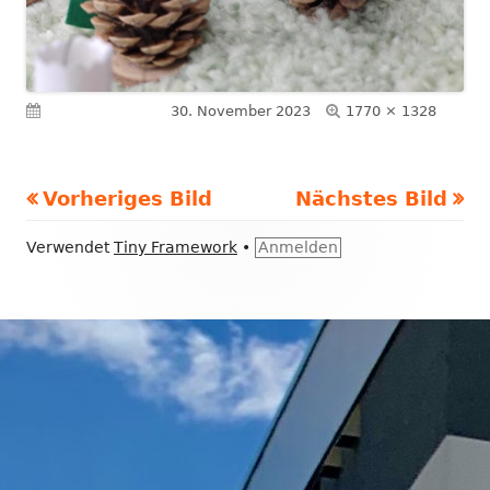
Volle
Veröffentlicht am
30. November 2023
1770 × 1328
Größe
Vorheriges Bild
Nächstes Bild
Footer
Verwendet
Tiny Framework
•
Anmelden
Inhalt