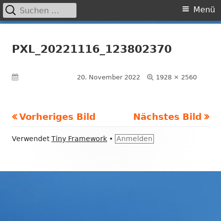
Suchen
Primäres
Menü
nach:
Menü
Springe
Grundschule Laufamholz
zum
PXL_20221116_123802370
Inhalt
Volle
Veröffentlicht am
20. November 2022
1928 × 2560
Größe
Vorheriges Bild
Nächstes Bild
Footer
Verwendet
Tiny Framework
•
Anmelden
Inhalt