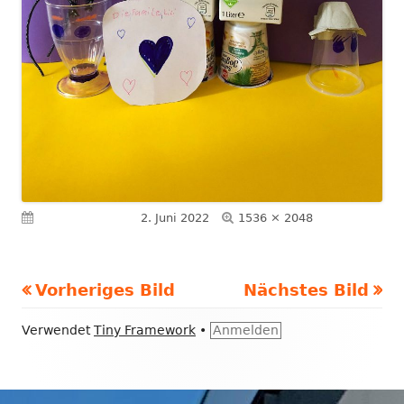
Volle
Veröffentlicht am
2. Juni 2022
1536 × 2048
Größe
Vorheriges Bild
Nächstes Bild
Footer
Verwendet
Tiny Framework
•
Anmelden
Inhalt