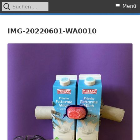
Suchen
Primäres
Menü
nach:
Menü
Springe
Grundschule Laufamholz
zum
IMG-20220601-WA0010
Inhalt