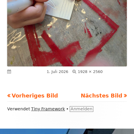
Volle
Veröffentlicht am
1. Juli 2026
1928 × 2560
Größe
Vorheriges Bild
Nächstes Bild
Footer
Verwendet
Tiny Framework
•
Anmelden
Inhalt