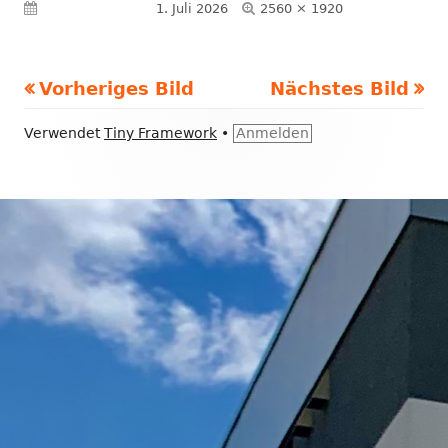
Volle
Veröffentlicht am
1. Juli 2026
2560 × 1920
Größe
Vorheriges Bild
Nächstes Bild
Footer
Verwendet
Tiny Framework
•
Anmelden
Inhalt