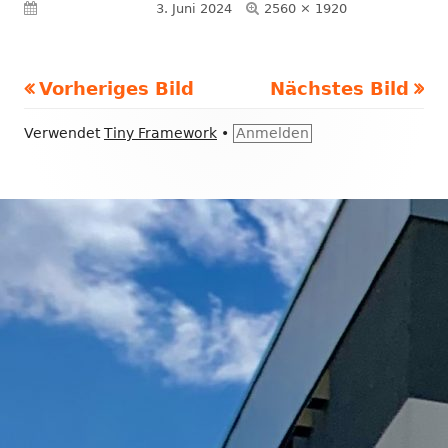
Volle
Veröffentlicht am
3. Juni 2024
2560 × 1920
Größe
Vorheriges Bild
Nächstes Bild
Footer
Verwendet
Tiny Framework
•
Anmelden
Inhalt