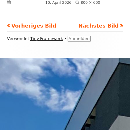
Volle
Veröffentlicht am
10. April 2026
800 × 600
Größe
Vorheriges Bild
Nächstes Bild
Footer
Verwendet
Tiny Framework
•
Anmelden
Inhalt