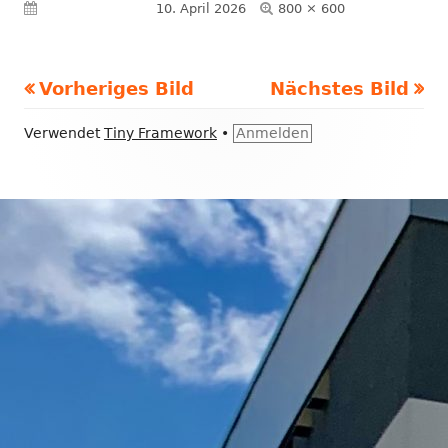
Volle
Veröffentlicht am
10. April 2026
800 × 600
Größe
Vorheriges Bild
Nächstes Bild
Footer
Verwendet
Tiny Framework
•
Anmelden
Inhalt