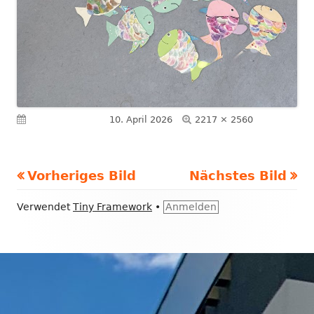
Volle
Veröffentlicht am
10. April 2026
2217 × 2560
Größe
Vorheriges Bild
Nächstes Bild
Footer
Verwendet
Tiny Framework
•
Anmelden
Inhalt