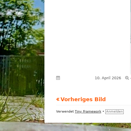
Veröffentlicht am
10. April 2026
Vorheriges Bild
Footer
Verwendet
Tiny Framework
•
Anmelden
Inhalt