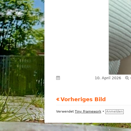
Veröffentlicht am
10. April 2026
Vorheriges Bild
Footer
Verwendet
Tiny Framework
•
Anmelden
Inhalt