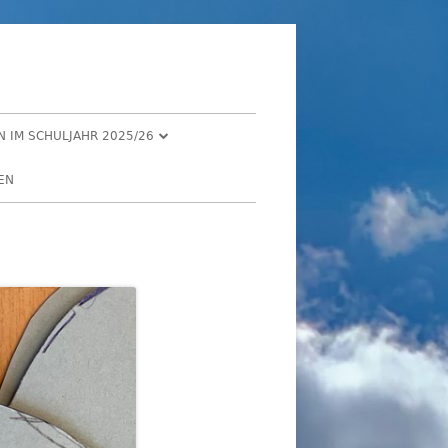
EN IM SCHULJAHR 2025/26
R 2025
EN
2025
R 2025
 2025
026
2026
6