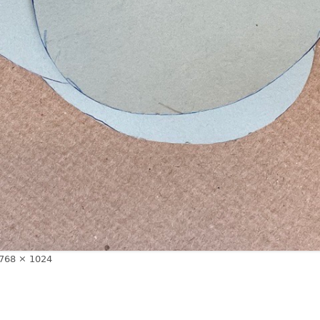
Volle
768 × 1024
Größe