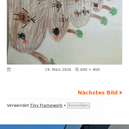
Volle
Veröffentlicht am
19. März 2026
600 × 800
Größe
Nächstes Bild
Footer
Verwendet
Tiny Framework
•
Anmelden
Inhalt