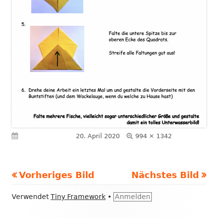
Volle
Veröffentlicht am
20. April 2020
994 × 1342
Größe
Vorheriges Bild
Nächstes Bild
Footer
Verwendet
Tiny Framework
•
Anmelden
Inhalt