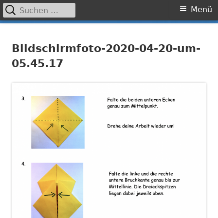
Suchen
Primäres
Menü
nach:
Menü
Springe
Grundschule Laufamholz
zum
Bildschirmfoto-2020-04-20-um-
Inhalt
05.45.17