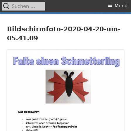
Suchen
Primäres
Menü
nach:
Menü
Springe
Grundschule Laufamholz
zum
Bildschirmfoto-2020-04-20-um-
Inhalt
05.41.09