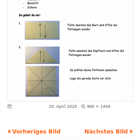
Volle
Veröffentlicht am
20. April 2020
960 × 1444
Größe
Vorheriges Bild
Nächstes Bild