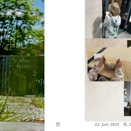
V
Veröffentlicht am
22. Juni 2025
1
G