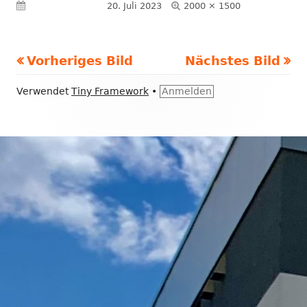
Volle
Veröffentlicht am
20. Juli 2023
2000 × 1500
Größe
Vorheriges Bild
Nächstes Bild
Footer
Verwendet
Tiny Framework
•
Anmelden
Inhalt