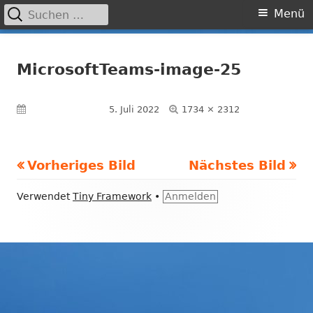
Suchen
Primäres
Menü
nach:
Menü
Springe
Grundschule Laufamholz
zum
MicrosoftTeams-image-25
Inhalt
Volle
Veröffentlicht am
5. Juli 2022
1734 × 2312
Größe
Vorheriges Bild
Nächstes Bild
Footer
Verwendet
Tiny Framework
•
Anmelden
Inhalt