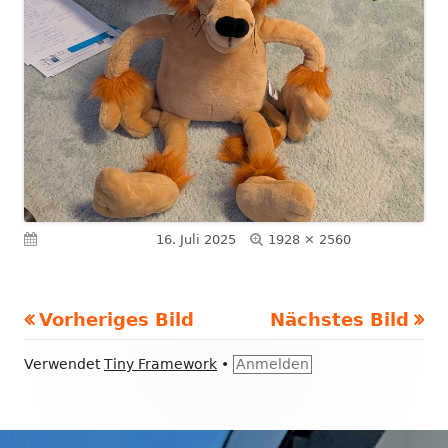
Volle
Veröffentlicht am
16. Juli 2025
1928 × 2560
Größe
Vorheriges Bild
Nächstes Bild
Footer
Verwendet
Tiny Framework
•
Anmelden
Inhalt